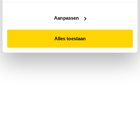
accepteert. Dit doe je door op "Alles toestaan" te klikken.
Liever geen cookies? Hou er dan rekening mee dat de
website niet optimaal functioneert.
Aanpassen
Alles toestaan