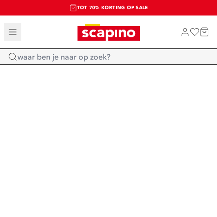
TOT 70% KORTING OP SALE
SALE: LAATSTE KANS!
SHOP NIEUW
Home