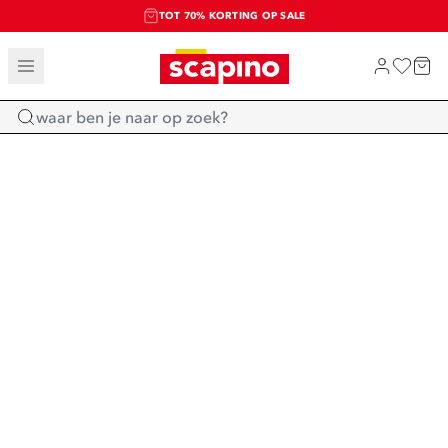
TOT 70% KORTING OP SALE
SALE: LAATSTE KANS!
SHOP NIEUW
Home