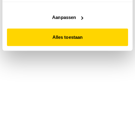
accepteert. Dit doe je door op "Alles toestaan" te klikken.
Liever geen cookies? Hou er dan rekening mee dat de
website niet optimaal functioneert.
Aanpassen
Alles toestaan