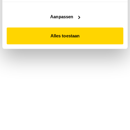
accepteert. Dit doe je door op "Alles toestaan" te klikken.
Liever geen cookies? Hou er dan rekening mee dat de
website niet optimaal functioneert.
Aanpassen
Alles toestaan