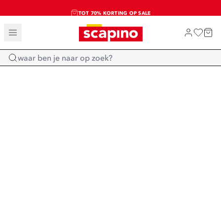
TOT 70% KORTING OP SALE
SALE: LAATSTE KANS!
SHOP NIEUW
Home