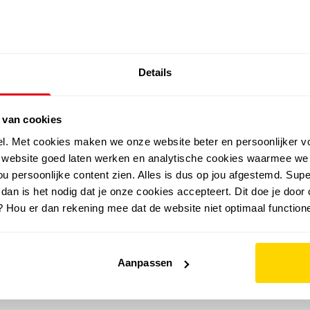
SALE: LAATSTE KANS!
Details
outdoor
zomer
merken
folder
sale
 van cookies
el. Met cookies maken we onze website beter en persoonlijker v
e website goed laten werken en analytische cookies waarmee we
u persoonlijke content zien. Alles is dus op jou afgestemd. Supe
 dan is het nodig dat je onze cookies accepteert. Dit doe je door 
? Hou er dan rekening mee dat de website niet optimaal functione
Aanpassen