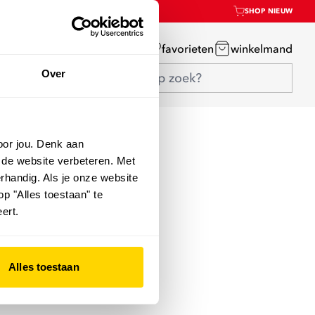
SHOP NIEUW
mijn account
favorieten
winkelmand
Over
oor jou. Denk aan
 de website verbeteren. Met
rhandig. Als je onze website
op "Alles toestaan" te
ert.
Alles toestaan