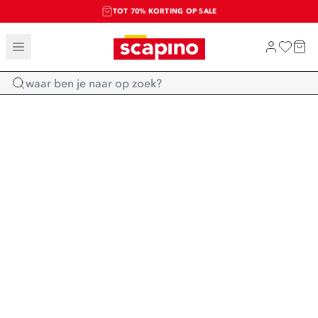
TOT 70% KORTING OP SALE
SALE: LAATSTE KANS!
SHOP NIEUW
Home