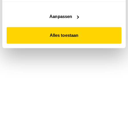
accepteert. Dit doe je door op "Alles toestaan" te klikken.
Liever geen cookies? Hou er dan rekening mee dat de
website niet optimaal functioneert.
Aanpassen
Alles toestaan