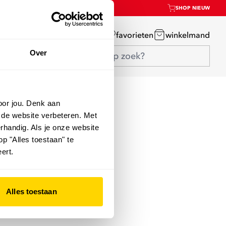
SHOP NIEUW
mijn account
favorieten
winkelmand
Over
oor jou. Denk aan
 de website verbeteren. Met
rhandig. Als je onze website
op "Alles toestaan" te
ert.
Alles toestaan