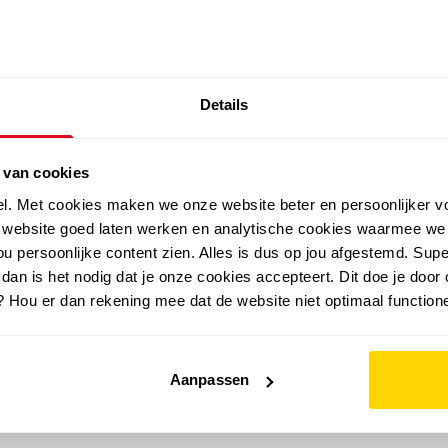
SALE: LAATSTE KANS!
Details
outdoor
zomer
merken
folder
sale
 van cookies
el. Met cookies maken we onze website beter en persoonlijker v
e website goed laten werken en analytische cookies waarmee we
u persoonlijke content zien. Alles is dus op jou afgestemd. Supe
 dan is het nodig dat je onze cookies accepteert. Dit doe je door 
? Hou er dan rekening mee dat de website niet optimaal functione
Aanpassen