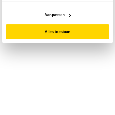
accepteert. Dit doe je door op "Alles toestaan" te klikken.
Liever geen cookies? Hou er dan rekening mee dat de
website niet optimaal functioneert.
Aanpassen
Alles toestaan