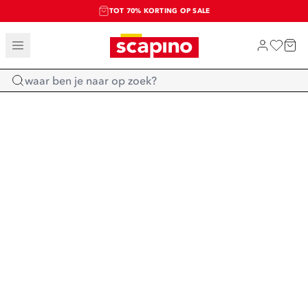
TOT 70% KORTING OP SALE
SALE: LAATSTE KANS!
SHOP NIEUW
Home