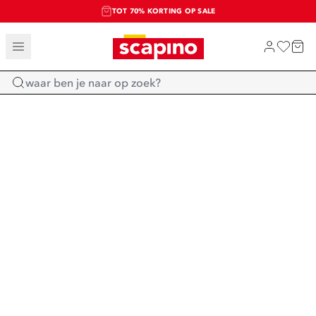
TOT 70% KORTING OP SALE
SALE: LAATSTE KANS!
SHOP NIEUW
Home