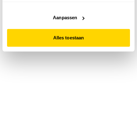
accepteert. Dit doe je door op "Alles toestaan" te klikken.
Liever geen cookies? Hou er dan rekening mee dat de
website niet optimaal functioneert.
Aanpassen
Alles toestaan