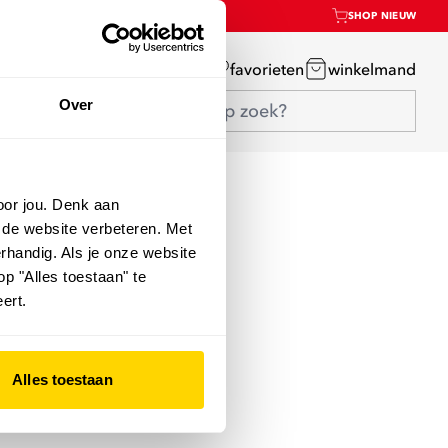
SHOP NIEUW
mijn account
favorieten
winkelmand
Over
oor jou. Denk aan
 de website verbeteren. Met
rhandig. Als je onze website
op "Alles toestaan" te
ert.
Alles toestaan