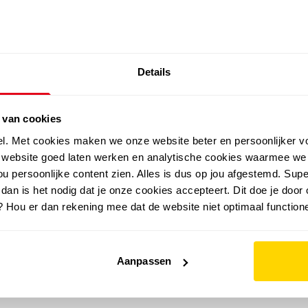
SALE: LAATSTE KANS!
Details
outdoor
zomer
merken
folder
sale
 van cookies
el. Met cookies maken we onze website beter en persoonlijker v
e website goed laten werken en analytische cookies waarmee we
u persoonlijke content zien. Alles is dus op jou afgestemd. Supe
 dan is het nodig dat je onze cookies accepteert. Dit doe je door 
? Hou er dan rekening mee dat de website niet optimaal functione
Aanpassen