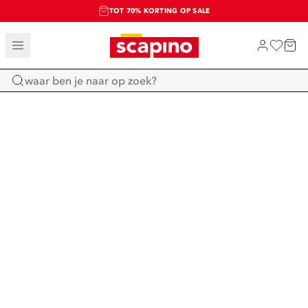
TOT 70% KORTING OP SALE
SALE: LAATSTE KANS!
SHOP NIEUW
Home