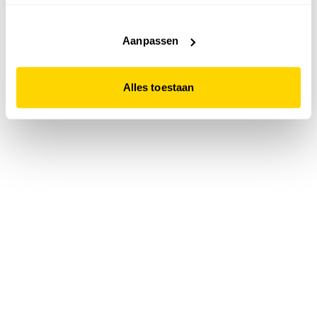
accepteert. Dit doe je door op "Alles toestaan" te klikken.
Liever geen cookies? Hou er dan rekening mee dat de
website niet optimaal functioneert.
Aanpassen
Alles toestaan