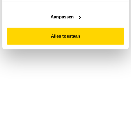
accepteert. Dit doe je door op "Alles toestaan" te klikken.
Liever geen cookies? Hou er dan rekening mee dat de
website niet optimaal functioneert.
Aanpassen
Alles toestaan