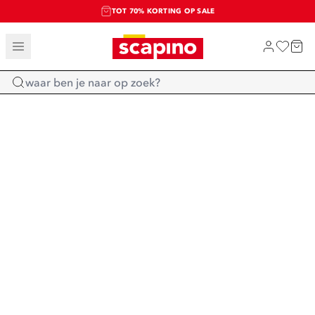
TOT 70% KORTING OP SALE
SALE: LAATSTE KANS!
SHOP NIEUW
Home