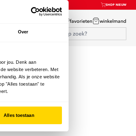
SHOP NIEUW
mijn account
favorieten
winkelmand
Over
oor jou. Denk aan
 de website verbeteren. Met
rhandig. Als je onze website
op "Alles toestaan" te
ert.
Alles toestaan