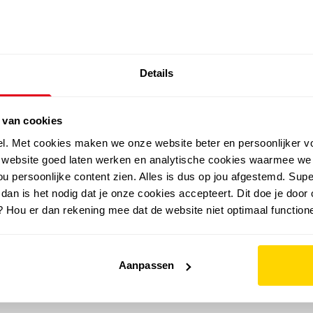
SALE: LAATSTE KANS!
Details
outdoor
zomer
merken
folder
sale
 van cookies
el. Met cookies maken we onze website beter en persoonlijker v
e website goed laten werken en analytische cookies waarmee we
u persoonlijke content zien. Alles is dus op jou afgestemd. Supe
 dan is het nodig dat je onze cookies accepteert. Dit doe je door 
? Hou er dan rekening mee dat de website niet optimaal functione
Aanpassen