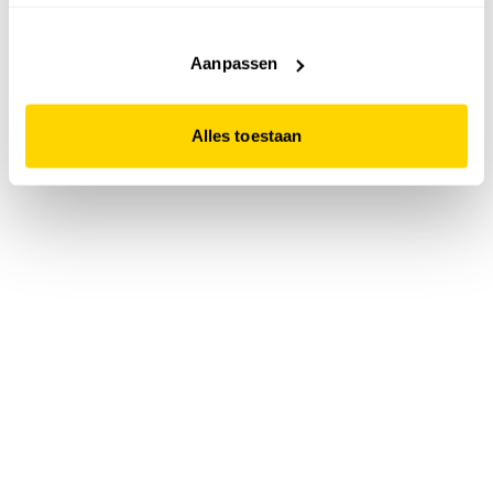
accepteert. Dit doe je door op "Alles toestaan" te klikken.
Liever geen cookies? Hou er dan rekening mee dat de
website niet optimaal functioneert.
Aanpassen
Alles toestaan