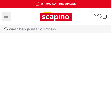
TOT 70% KORTING OP SALE
SALE: LAATSTE KANS!
SHOP NIEUW
Home