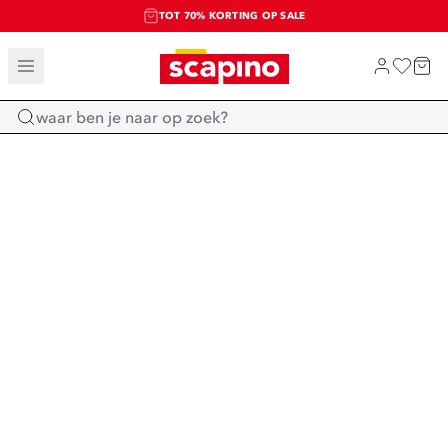
TOT 70% KORTING OP SALE
SALE: LAATSTE KANS!
SHOP NIEUW
Home