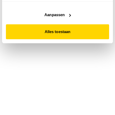
accepteert. Dit doe je door op "Alles toestaan" te klikken.
Liever geen cookies? Hou er dan rekening mee dat de
website niet optimaal functioneert.
Aanpassen
Alles toestaan