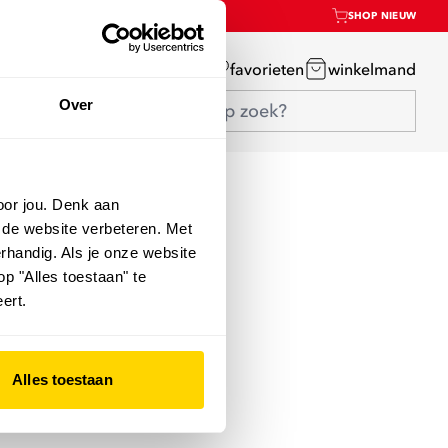
SHOP NIEUW
mijn account
favorieten
winkelmand
Over
oor jou. Denk aan
 de website verbeteren. Met
rhandig. Als je onze website
op "Alles toestaan" te
ert.
Alles toestaan