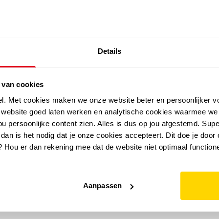
SALE: LAATSTE KANS!
Details
outdoor
zomer
merken
folder
sale
 van cookies
el. Met cookies maken we onze website beter en persoonlijker v
e website goed laten werken en analytische cookies waarmee we
u persoonlijke content zien. Alles is dus op jou afgestemd. Supe
 dan is het nodig dat je onze cookies accepteert. Dit doe je door 
? Hou er dan rekening mee dat de website niet optimaal functione
Aanpassen