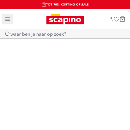
TOT 70% KORTING OP SALE
SALE: LAATSTE KANS!
SHOP NIEUW
Home