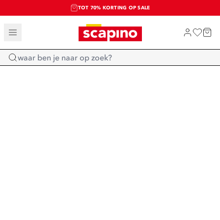
TOT 70% KORTING OP SALE
SALE: LAATSTE KANS!
SHOP NIEUW
Home