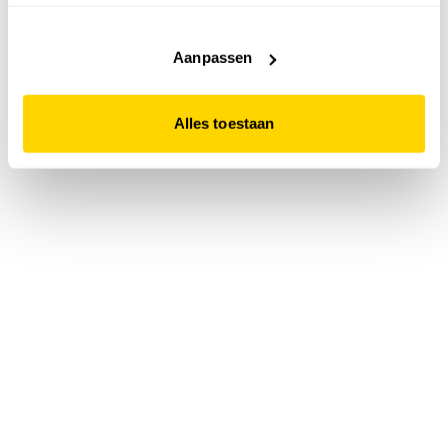
accepteert. Dit doe je door op "Alles toestaan" te klikken.
Liever geen cookies? Hou er dan rekening mee dat de
website niet optimaal functioneert.
Aanpassen
Alles toestaan