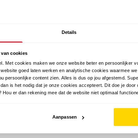
SALE: LAATSTE KANS!
Details
outdoor
zomer
merken
folder
sale
 van cookies
el. Met cookies maken we onze website beter en persoonlijker v
e website goed laten werken en analytische cookies waarmee we
u persoonlijke content zien. Alles is dus op jou afgestemd. Supe
 dan is het nodig dat je onze cookies accepteert. Dit doe je door 
? Hou er dan rekening mee dat de website niet optimaal functione
Aanpassen