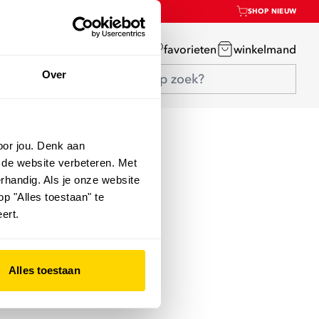
SHOP NIEUW
mijn account
favorieten
winkelmand
Over
oor jou. Denk aan
 de website verbeteren. Met
rhandig. Als je onze website
op "Alles toestaan" te
ert.
Alles toestaan