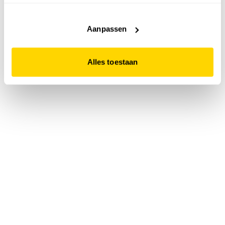
accepteert. Dit doe je door op "Alles toestaan" te klikken.
Liever geen cookies? Hou er dan rekening mee dat de
website niet optimaal functioneert.
Aanpassen
Alles toestaan