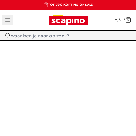
TOT 70% KORTING OP SALE
SALE: LAATSTE KANS!
SHOP NIEUW
Home