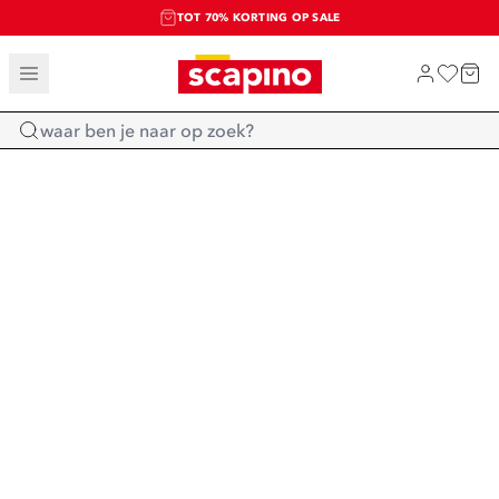
TOT 70% KORTING OP SALE
SALE: LAATSTE KANS!
SHOP NIEUW
Home