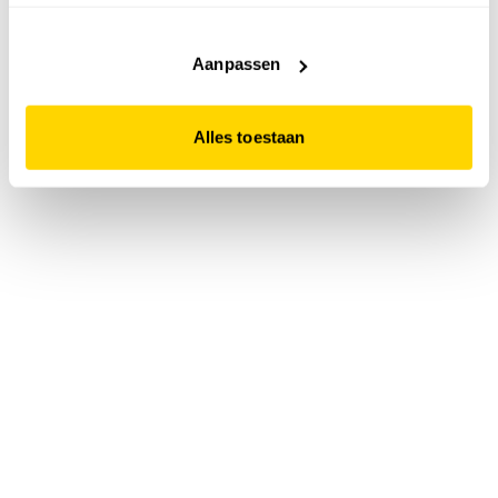
accepteert. Dit doe je door op "Alles toestaan" te klikken.
Liever geen cookies? Hou er dan rekening mee dat de
website niet optimaal functioneert.
Aanpassen
Alles toestaan