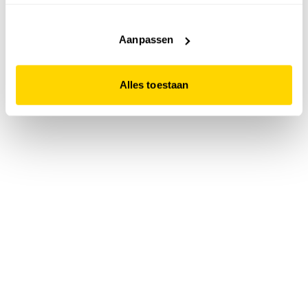
accepteert. Dit doe je door op "Alles toestaan" te klikken.
Liever geen cookies? Hou er dan rekening mee dat de
website niet optimaal functioneert.
Aanpassen
Alles toestaan