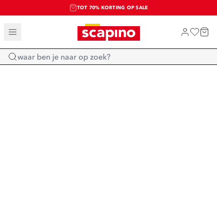
TOT 70% KORTING OP SALE
SALE: LAATSTE KANS!
SHOP NIEUW
Home