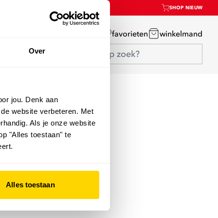
SHOP NIEUW
mijn account
favorieten
winkelmand
Over
oor jou. Denk aan
 de website verbeteren. Met
rhandig. Als je onze website
op "Alles toestaan" te
ert.
Alles toestaan