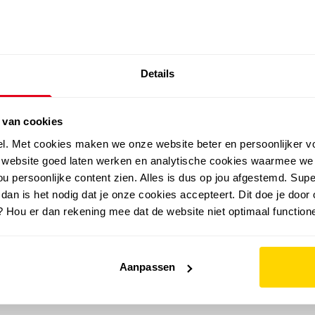
SALE: LAATSTE KANS!
Details
outdoor
zomer
merken
folder
sale
 van cookies
el. Met cookies maken we onze website beter en persoonlijker v
e website goed laten werken en analytische cookies waarmee we
u persoonlijke content zien. Alles is dus op jou afgestemd. Supe
 dan is het nodig dat je onze cookies accepteert. Dit doe je door 
? Hou er dan rekening mee dat de website niet optimaal functione
Aanpassen