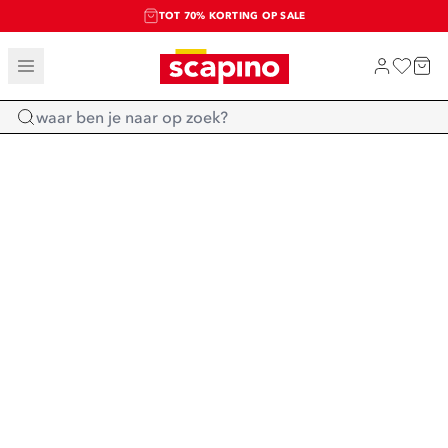
TOT 70% KORTING OP SALE
SALE: LAATSTE KANS!
SHOP NIEUW
Home