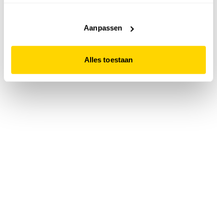
accepteert. Dit doe je door op "Alles toestaan" te klikken.
Liever geen cookies? Hou er dan rekening mee dat de
website niet optimaal functioneert.
Aanpassen
Alles toestaan