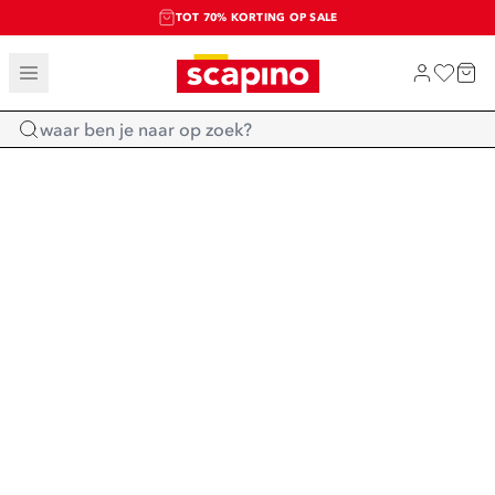
TOT 70% KORTING OP SALE
SALE: LAATSTE KANS!
SHOP NIEUW
Home