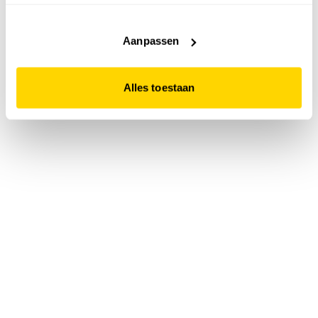
accepteert. Dit doe je door op "Alles toestaan" te klikken.
Liever geen cookies? Hou er dan rekening mee dat de
website niet optimaal functioneert.
Aanpassen
Alles toestaan