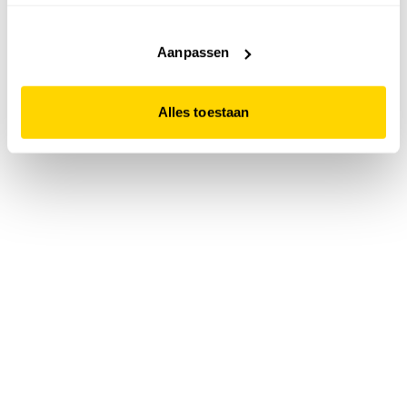
accepteert. Dit doe je door op "Alles toestaan" te klikken.
Liever geen cookies? Hou er dan rekening mee dat de
website niet optimaal functioneert.
Aanpassen
Alles toestaan