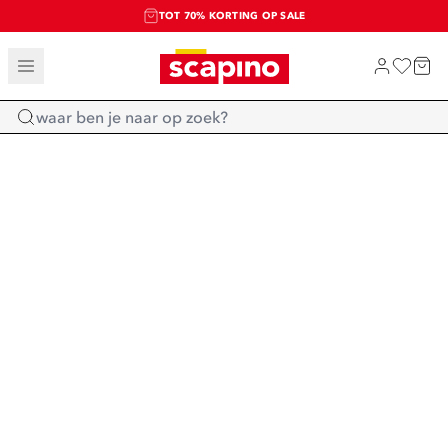
TOT 70% KORTING OP SALE
SALE: LAATSTE KANS!
SHOP NIEUW
Home