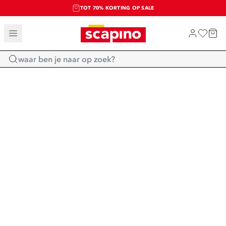
TOT 70% KORTING OP SALE
SALE: LAATSTE KANS!
SHOP NIEUW
Home