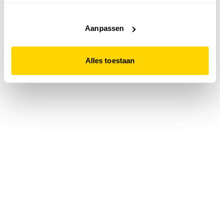
accepteert. Dit doe je door op "Alles toestaan" te klikken.
Liever geen cookies? Hou er dan rekening mee dat de
website niet optimaal functioneert.
Aanpassen
Alles toestaan