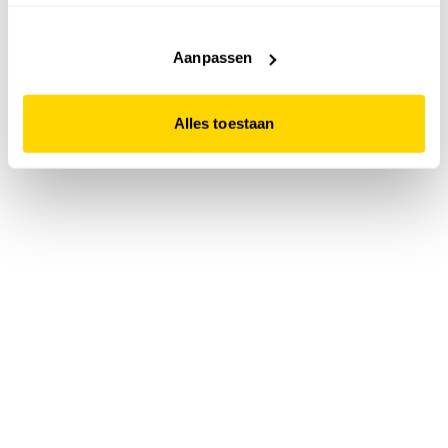
accepteert. Dit doe je door op "Alles toestaan" te klikken.
Liever geen cookies? Hou er dan rekening mee dat de
website niet optimaal functioneert.
Aanpassen
Alles toestaan