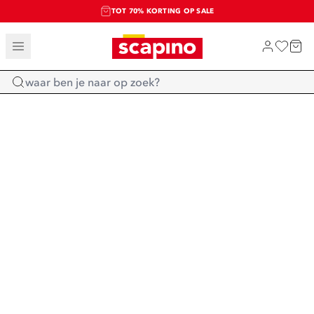
TOT 70% KORTING OP SALE
SALE: LAATSTE KANS!
SHOP NIEUW
Home