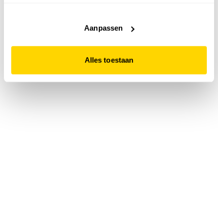
accepteert. Dit doe je door op "Alles toestaan" te klikken.
Liever geen cookies? Hou er dan rekening mee dat de
website niet optimaal functioneert.
Aanpassen
Alles toestaan