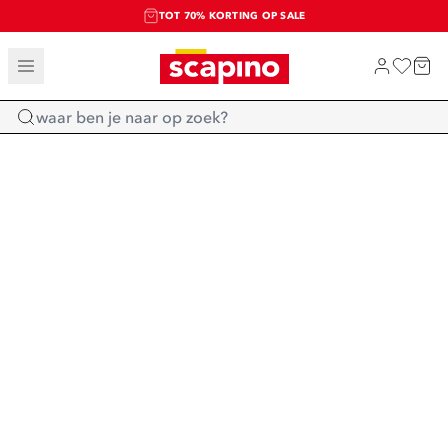
TOT 70% KORTING OP SALE
SALE: LAATSTE KANS!
SHOP NIEUW
Home