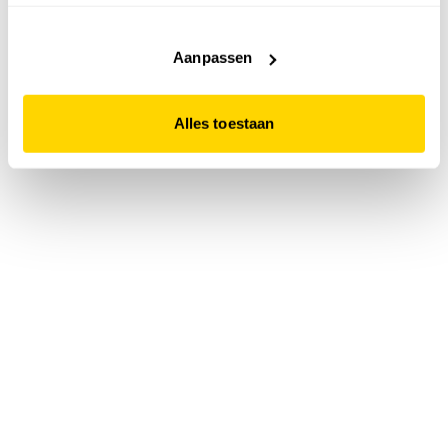
accepteert. Dit doe je door op "Alles toestaan" te klikken.
Liever geen cookies? Hou er dan rekening mee dat de
website niet optimaal functioneert.
Aanpassen
Alles toestaan