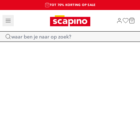
TOT 70% KORTING OP SALE
SALE: LAATSTE KANS!
SHOP NIEUW
Home