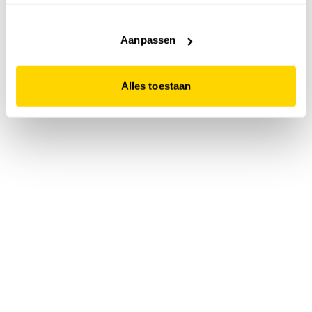
accepteert. Dit doe je door op "Alles toestaan" te klikken.
Liever geen cookies? Hou er dan rekening mee dat de
website niet optimaal functioneert.
Aanpassen
Alles toestaan