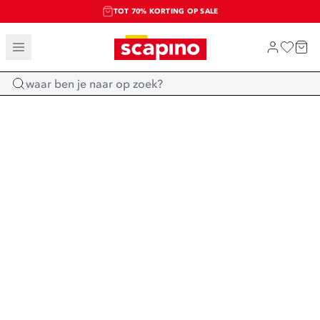
TOT 70% KORTING OP SALE
SALE: LAATSTE KANS!
SHOP NIEUW
Home