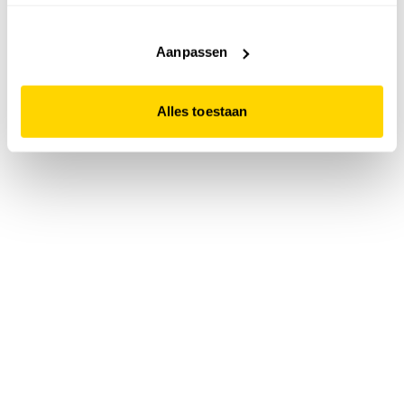
accepteert. Dit doe je door op "Alles toestaan" te klikken.
Liever geen cookies? Hou er dan rekening mee dat de
website niet optimaal functioneert.
Aanpassen
Alles toestaan