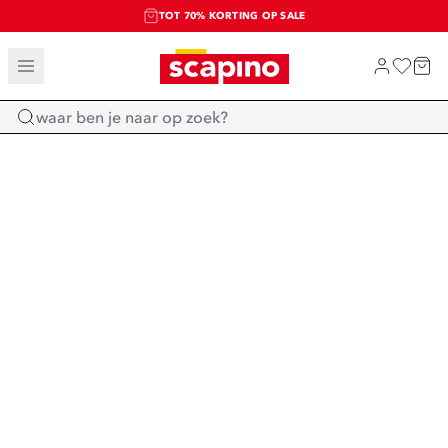
TOT 70% KORTING OP SALE
SALE: LAATSTE KANS!
SHOP NIEUW
Home