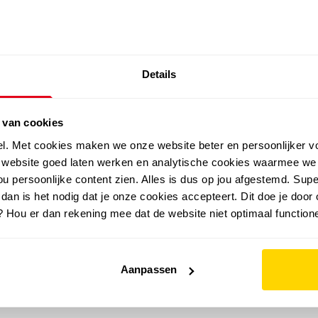
SALE: LAATSTE KANS!
Details
outdoor
zomer
merken
folder
sale
 van cookies
el. Met cookies maken we onze website beter en persoonlijker v
e website goed laten werken en analytische cookies waarmee we
u persoonlijke content zien. Alles is dus op jou afgestemd. Supe
 dan is het nodig dat je onze cookies accepteert. Dit doe je door 
? Hou er dan rekening mee dat de website niet optimaal functione
Aanpassen