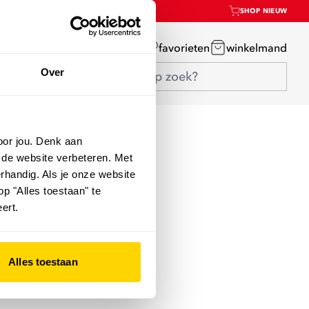
SHOP NIEUW
mijn account
favorieten
winkelmand
Over
oor jou. Denk aan
 de website verbeteren. Met
rhandig. Als je onze website
op "Alles toestaan" te
ert.
Alles toestaan