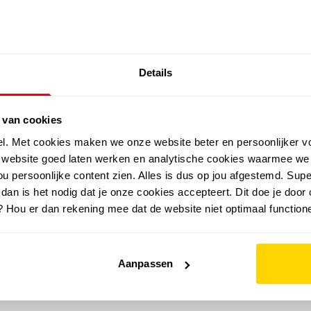
SALE: LAATSTE KANS!
Details
outdoor
zomer
merken
folder
sale
 van cookies
el. Met cookies maken we onze website beter en persoonlijker v
e website goed laten werken en analytische cookies waarmee we
u persoonlijke content zien. Alles is dus op jou afgestemd. Supe
 dan is het nodig dat je onze cookies accepteert. Dit doe je door 
? Hou er dan rekening mee dat de website niet optimaal functione
Aanpassen