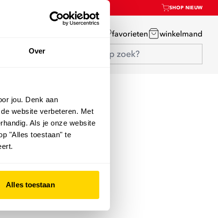
SHOP NIEUW
mijn account
favorieten
winkelmand
Over
oor jou. Denk aan
 de website verbeteren. Met
rhandig. Als je onze website
op "Alles toestaan" te
ert.
Alles toestaan