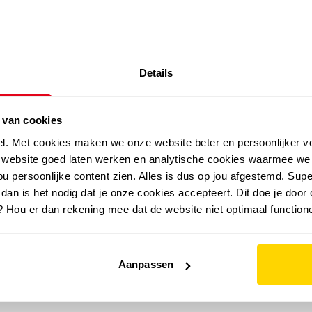
SALE: LAATSTE KANS!
Details
outdoor
zomer
merken
folder
sale
 van cookies
el. Met cookies maken we onze website beter en persoonlijker v
e website goed laten werken en analytische cookies waarmee we
u persoonlijke content zien. Alles is dus op jou afgestemd. Supe
 dan is het nodig dat je onze cookies accepteert. Dit doe je door 
? Hou er dan rekening mee dat de website niet optimaal functione
Aanpassen