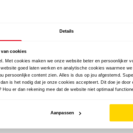
SALE: LAATSTE KANS!
Details
outdoor
zomer
merken
folder
sale
 van cookies
el. Met cookies maken we onze website beter en persoonlijker v
e website goed laten werken en analytische cookies waarmee we
u persoonlijke content zien. Alles is dus op jou afgestemd. Supe
 dan is het nodig dat je onze cookies accepteert. Dit doe je door 
? Hou er dan rekening mee dat de website niet optimaal functione
Aanpassen