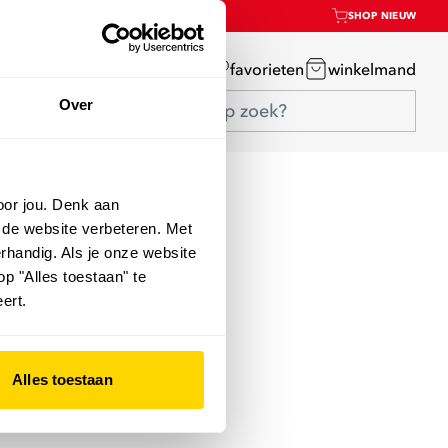
SHOP NIEUW
mijn account
favorieten
winkelmand
Over
oor jou. Denk aan
 de website verbeteren. Met
rhandig. Als je onze website
op "Alles toestaan" te
ert.
Alles toestaan