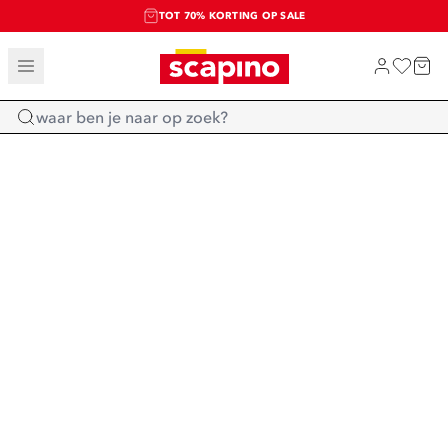
TOT 70% KORTING OP SALE
SALE: LAATSTE KANS!
SHOP NIEUW
Home