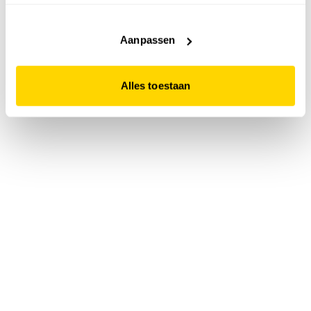
accepteert. Dit doe je door op "Alles toestaan" te klikken.
Liever geen cookies? Hou er dan rekening mee dat de
website niet optimaal functioneert.
Aanpassen
Alles toestaan