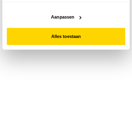
accepteert. Dit doe je door op "Alles toestaan" te klikken.
Liever geen cookies? Hou er dan rekening mee dat de
website niet optimaal functioneert.
Aanpassen
Alles toestaan