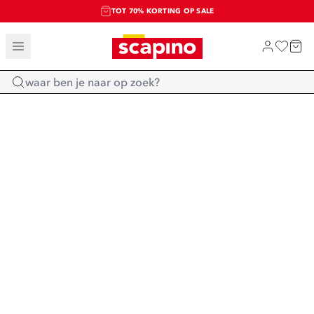
TOT 70% KORTING OP SALE
SALE: LAATSTE KANS!
SHOP NIEUW
Home