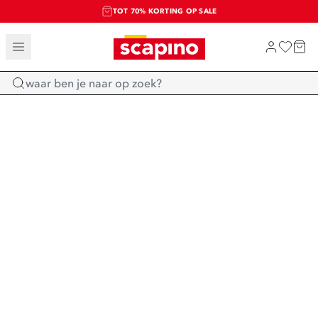
TOT 70% KORTING OP SALE
SALE: LAATSTE KANS!
SHOP NIEUW
Home