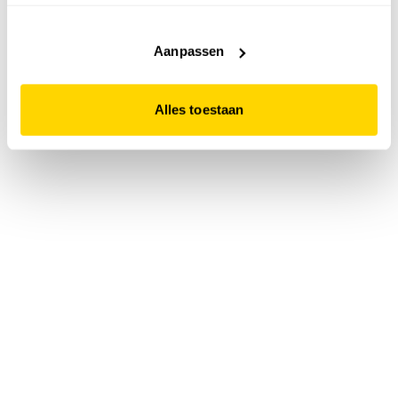
accepteert. Dit doe je door op "Alles toestaan" te klikken.
Liever geen cookies? Hou er dan rekening mee dat de
website niet optimaal functioneert.
Aanpassen
Alles toestaan