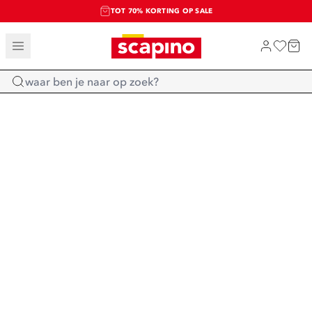
TOT 70% KORTING OP SALE
SALE: LAATSTE KANS!
SHOP NIEUW
Home