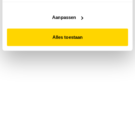
accepteert. Dit doe je door op "Alles toestaan" te klikken.
Liever geen cookies? Hou er dan rekening mee dat de
website niet optimaal functioneert.
Aanpassen
Alles toestaan