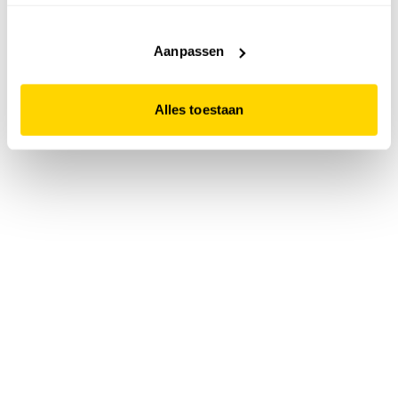
accepteert. Dit doe je door op "Alles toestaan" te klikken.
Liever geen cookies? Hou er dan rekening mee dat de
website niet optimaal functioneert.
Aanpassen
Alles toestaan