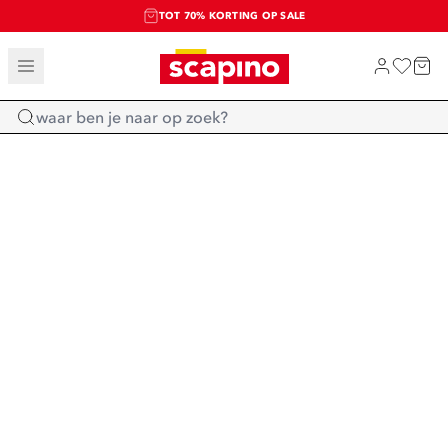
TOT 70% KORTING OP SALE
SALE: LAATSTE KANS!
SHOP NIEUW
Home