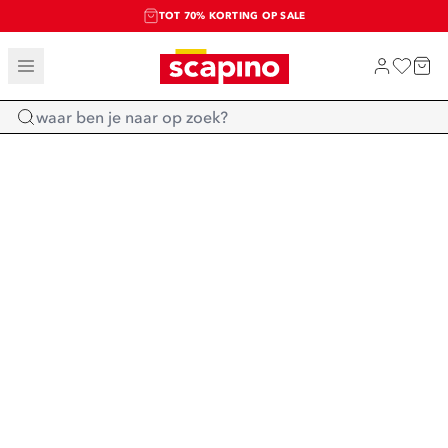
TOT 70% KORTING OP SALE
SALE: LAATSTE KANS!
SHOP NIEUW
Home