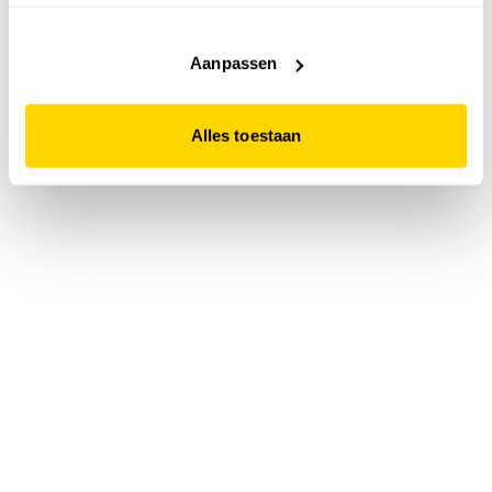
accepteert. Dit doe je door op "Alles toestaan" te klikken.
Liever geen cookies? Hou er dan rekening mee dat de
website niet optimaal functioneert.
Aanpassen
Alles toestaan