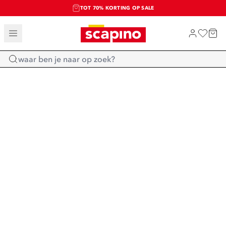
TOT 70% KORTING OP SALE
SALE: LAATSTE KANS!
SHOP NIEUW
Home