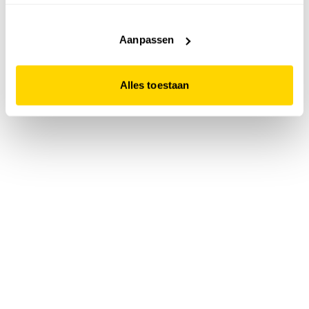
accepteert. Dit doe je door op "Alles toestaan" te klikken.
Liever geen cookies? Hou er dan rekening mee dat de
website niet optimaal functioneert.
Aanpassen
Alles toestaan