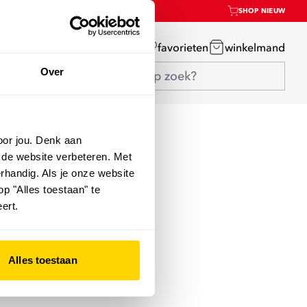
SHOP NIEUW
mijn account
favorieten
winkelmand
Over
oor jou. Denk aan
 de website verbeteren. Met
rhandig. Als je onze website
op "Alles toestaan" te
ert.
Alles toestaan