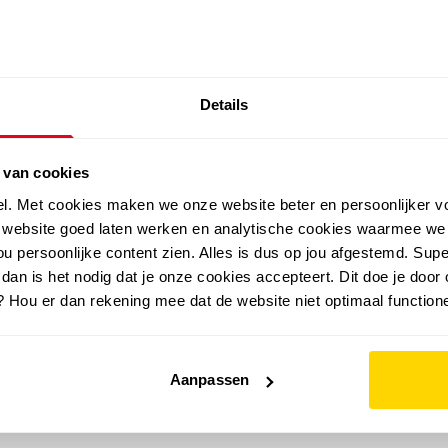
SALE: LAATSTE KANS!
Details
outdoor
zomer
merken
folder
sale
 van cookies
el. Met cookies maken we onze website beter en persoonlijker v
e website goed laten werken en analytische cookies waarmee we
u persoonlijke content zien. Alles is dus op jou afgestemd. Supe
 dan is het nodig dat je onze cookies accepteert. Dit doe je door 
? Hou er dan rekening mee dat de website niet optimaal functione
Aanpassen