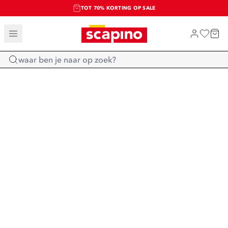
TOT 70% KORTING OP SALE
SALE: LAATSTE KANS!
SHOP NIEUW
Home