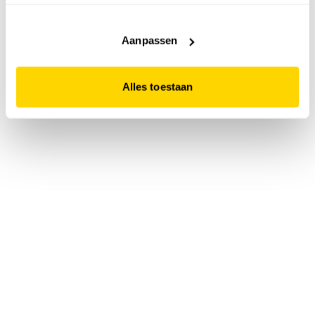
accepteert. Dit doe je door op "Alles toestaan" te klikken.
Liever geen cookies? Hou er dan rekening mee dat de
website niet optimaal functioneert.
Aanpassen
Alles toestaan