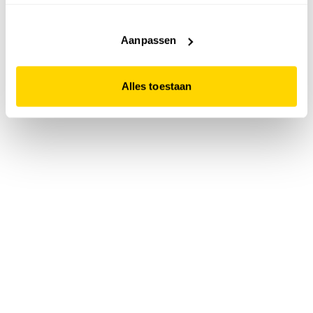
accepteert. Dit doe je door op "Alles toestaan" te klikken.
Liever geen cookies? Hou er dan rekening mee dat de
website niet optimaal functioneert.
Aanpassen
Alles toestaan