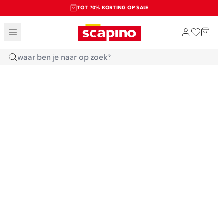
TOT 70% KORTING OP SALE
SALE: LAATSTE KANS!
SHOP NIEUW
Home