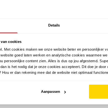
SALE: LAATSTE KANS!
Details
outdoor
zomer
merken
folder
sale
 van cookies
el. Met cookies maken we onze website beter en persoonlijker v
e website goed laten werken en analytische cookies waarmee we
u persoonlijke content zien. Alles is dus op jou afgestemd. Supe
 dan is het nodig dat je onze cookies accepteert. Dit doe je door 
? Hou er dan rekening mee dat de website niet optimaal functione
Aanpassen