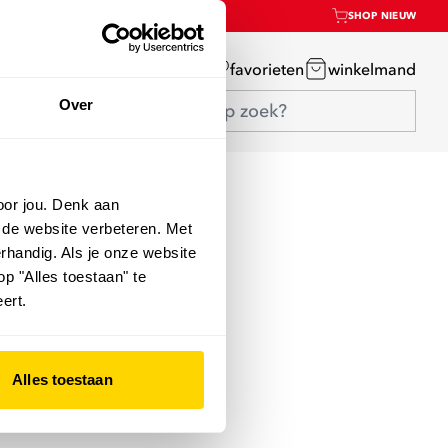
SHOP NIEUW
mijn account
favorieten
winkelmand
Over
oor jou. Denk aan
 de website verbeteren. Met
rhandig. Als je onze website
op "Alles toestaan" te
ert.
Alles toestaan