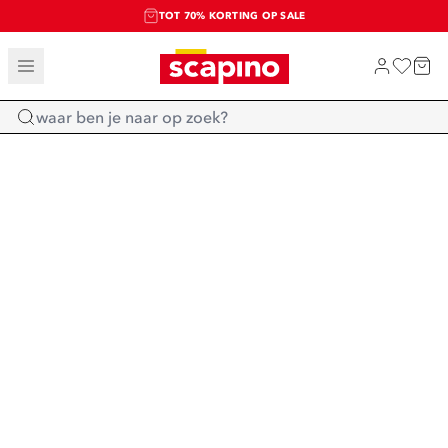
TOT 70% KORTING OP SALE
SALE: LAATSTE KANS!
SHOP NIEUW
Home