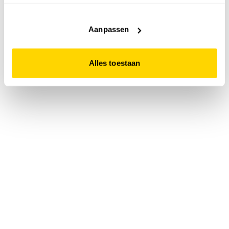
accepteert. Dit doe je door op "Alles toestaan" te klikken.
Liever geen cookies? Hou er dan rekening mee dat de
website niet optimaal functioneert.
Aanpassen
Alles toestaan