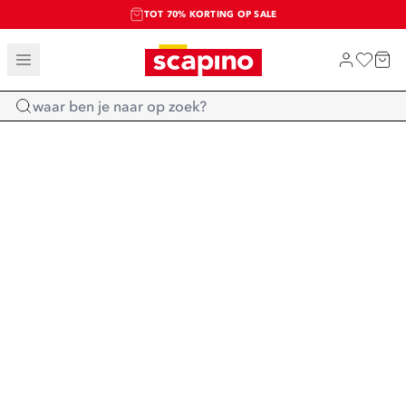
TOT 70% KORTING OP SALE
SALE: LAATSTE KANS!
SHOP NIEUW
Home