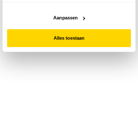
accepteert. Dit doe je door op "Alles toestaan" te klikken.
Liever geen cookies? Hou er dan rekening mee dat de
website niet optimaal functioneert.
Aanpassen
Alles toestaan