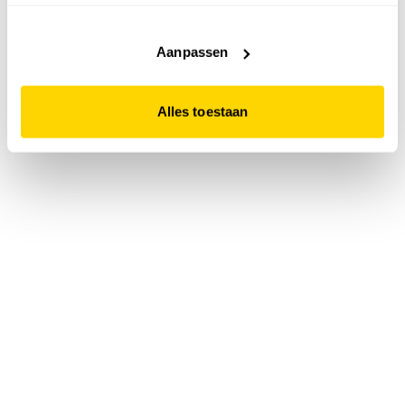
accepteert. Dit doe je door op "Alles toestaan" te klikken.
Liever geen cookies? Hou er dan rekening mee dat de
website niet optimaal functioneert.
Aanpassen
Alles toestaan