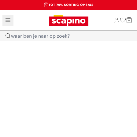
TOT 70% KORTING OP SALE
SALE: LAATSTE KANS!
SHOP NIEUW
Home