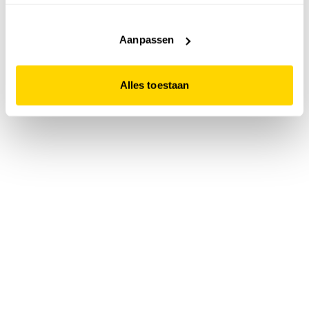
accepteert. Dit doe je door op "Alles toestaan" te klikken.
Liever geen cookies? Hou er dan rekening mee dat de
website niet optimaal functioneert.
Aanpassen
Alles toestaan