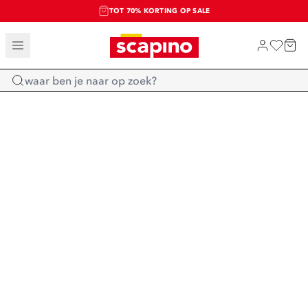
TOT 70% KORTING OP SALE
SALE: LAATSTE KANS!
SHOP NIEUW
Home